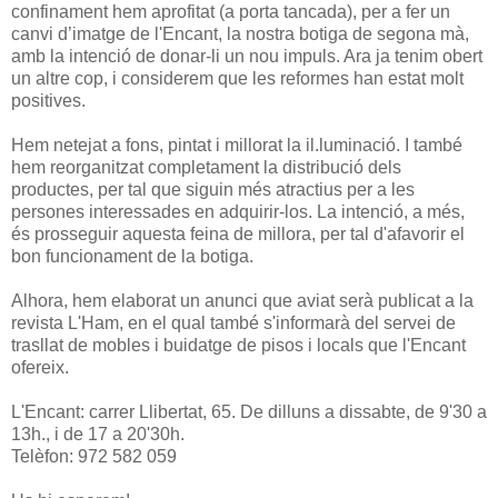
confinament hem aprofitat (a porta tancada), per a fer un
canvi d’imatge de l'Encant, la nostra botiga de segona mà,
amb la intenció de donar-li un nou impuls. Ara ja tenim obert
un altre cop, i considerem que les reformes han estat molt
positives.
Hem netejat a fons, pintat i millorat la il.luminació. I també
hem reorganitzat completament la distribució dels
productes, per tal que siguin més atractius per a les
persones interessades en adquirir-los. La intenció, a més,
és prosseguir aquesta feina de millora, per tal d'afavorir el
bon funcionament de la botiga.
Alhora, hem elaborat un anunci que aviat serà publicat a la
revista L'Ham, en el qual també s'informarà del servei de
trasllat de mobles i buidatge de pisos i locals que l'Encant
ofereix.
L'Encant: carrer Llibertat, 65. De dilluns a dissabte, de 9'30 a
13h., i de 17 a 20'30h.
Telèfon: 972 582 059