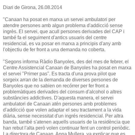
Diari de Girona, 26.08.2014
"Canaan ha posat en marxa un servei ambulatori per
atendre persones amb algun problema d'addicció sense
ingrès. El servei, que acull persones derivades del CAP i
també fa el seguiment d'antics usuaris del centre
residencial, es va posar en marxa a principis d'any amb
l'objectiu de fer front a una demanda no coberta.
"Segons informa Ràdio Banyoles, des del mes de febrer, el
Centre Assistencial Canaan de Banyoles ha posat en marxa
el servei "Primer pas". Es tracta d'una prova pilot que
sorgeix arran de la demanda de diverses persones de
Banyoles que no sabien on recórrer per fer front a
problemàtiques derivades del consum d'alcohol o altres
substàncies addictives. D'aquesta manera, el servei
ambulatori de Canaan atén persones amb problemes
d'addicció que volen adaptar el seu tractament a la vida
diària, sense necessitat d'un ingrés residencial. Per altra
banda, també s'atenen aquells usuaris de la residència que
han rebut l'alta però volen continuar fent un control periòdic.
La directora de Canaan, Anna Mullera, va explicar que es