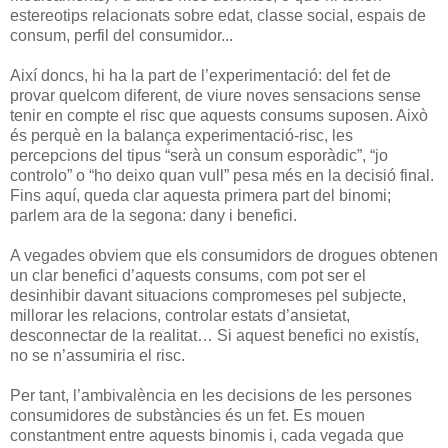
estereotips relacionats sobre edat, classe social, espais de
consum, perfil del consumidor...
Així doncs, hi ha la part de l’experimentació: del fet de
provar quelcom diferent, de viure noves sensacions sense
tenir en compte el risc que aquests consums suposen. Això
és perquè en la balança experimentació-risc, les
percepcions del tipus “serà un consum esporàdic”, “jo
controlo” o “ho deixo quan vull” pesa més en la decisió final.
Fins aquí, queda clar aquesta primera part del binomi;
parlem ara de la segona: dany i benefici.
A vegades obviem que els consumidors de drogues obtenen
un clar benefici d’aquests consums, com pot ser el
desinhibir davant situacions compromeses pel subjecte,
millorar les relacions, controlar estats d’ansietat,
desconnectar de la realitat… Si aquest benefici no existís,
no se n’assumiria el risc.
Per tant, l’ambivalència en les decisions de les persones
consumidores de substàncies és un fet. Es mouen
constantment entre aquests binomis i, cada vegada que