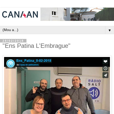
▼
28/02/2018
"Ens Patina L'Embrague"