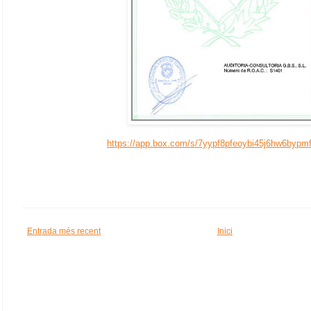
https://app.box.com/s/7yypf8pfeoybi45j6hw6bypm
Entrada més recent
Inici