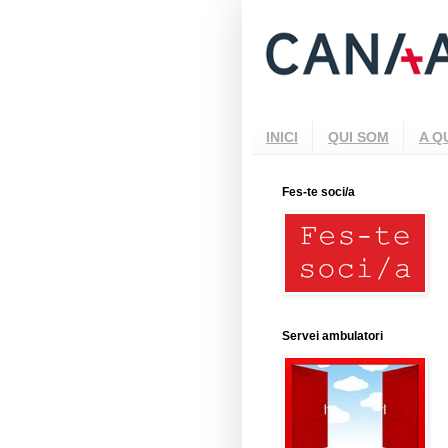
INICI
QUI SOM
A Q
Fes-te soci/a
Servei ambulatori