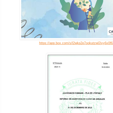
https://app.box.com/s/l2wkp2e7ookutzwl2jvy6x0f