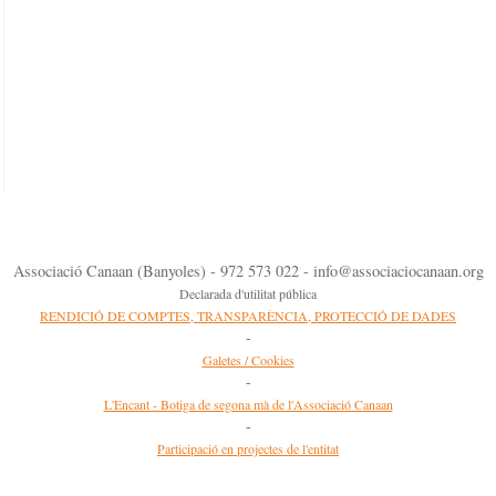
Associació Canaan (Banyoles) - 972 573 022 - info@associaciocanaan.org
Declarada d'utilitat pública
RENDICIÓ DE COMPTES, TRANSPARÈNCIA, PROTECCIÓ DE DADES
-
Galetes / Cookies
-
L'Encant - Botiga de segona mà de l'Associació Canaan
-
Participació en projectes de l'entitat