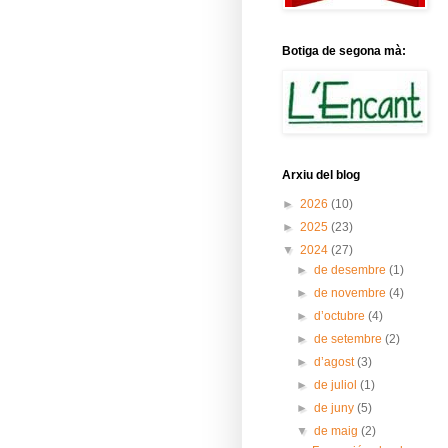
Botiga de segona mà:
Arxiu del blog
►
2026
(10)
►
2025
(23)
▼
2024
(27)
►
de desembre
(1)
►
de novembre
(4)
►
d’octubre
(4)
►
de setembre
(2)
►
d’agost
(3)
►
de juliol
(1)
►
de juny
(5)
▼
de maig
(2)