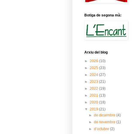
Botiga de segona mà:
Arxiu del blog
►
2026
(10)
►
2025
(23)
►
2024
(27)
►
2023
(21)
►
2022
(19)
►
2021
(13)
►
2020
(18)
▼
2019
(21)
►
de desembre
(4)
►
de novembre
(1)
►
d’octubre
(2)