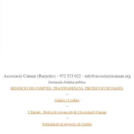
Associació Canaan (Banyoles) - 972 573 022 - info@associaciocanaan.org
Declarada d'utilitat pública
RENDICIÓ DE COMPTES, TRANSPARÈNCIA, PROTECCIÓ DE DADES
-
Galetes / Cookies
-
L'Encant - Botiga de segona mà de l'Associació Canaan
-
Participació en projectes de l'entitat