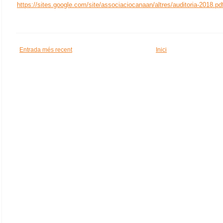
https://sites.google.com/site/associaciocanaan/altres/auditoria-2018.pd
Entrada més recent
Inici