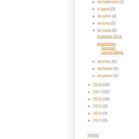
►
de setembre
(1)
►
d’agost
(3)
►
de juliol
(2)
►
de juny
(2)
▼
de maig
(2)
Auditoria 2018
Assemblea
General,
convocatòria
►
de març
(2)
►
de febrer
(1)
►
de gener
(1)
►
2018
(10)
►
2017
(21)
►
2016
(10)
►
2015
(2)
►
2014
(3)
►
2013
(2)
ARXIU