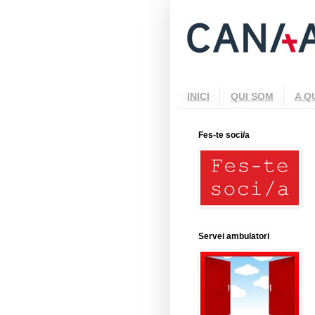
INICI
QUI SOM
A Q
Fes-te soci/a
Servei ambulatori