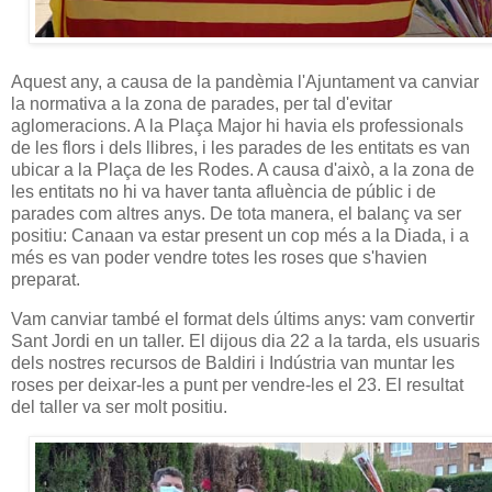
Aquest any, a causa de la pandèmia l'Ajuntament va canviar
la normativa a la zona de parades, per tal d'evitar
aglomeracions. A la Plaça Major hi havia els professionals
de les flors i dels llibres, i les parades de les entitats es van
ubicar a la Plaça de les Rodes. A causa d'això, a la zona de
les entitats no hi va haver tanta afluència de públic i de
parades com altres anys. De tota manera, el balanç va ser
positiu: Canaan va estar present un cop més a la Diada, i a
més es van poder vendre totes les roses que s'havien
preparat.
Vam canviar també el format dels últims anys: vam convertir
Sant Jordi en un taller. El dijous dia 22 a la tarda, els usuaris
dels nostres recursos de Baldiri i Indústria van muntar les
roses per deixar-les a punt per vendre-les el 23. El resultat
del taller va ser molt positiu.