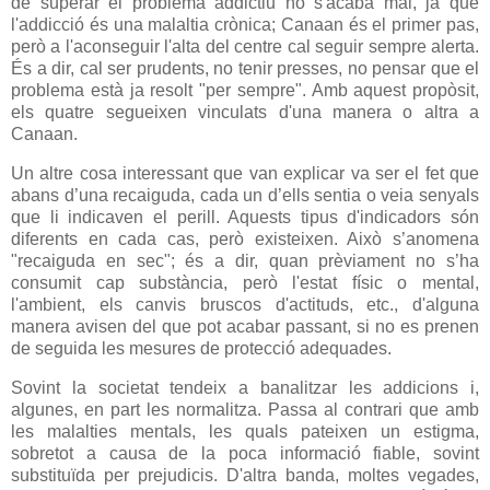
de superar el problema addictiu no s'acaba mai,
ja que
l'addicció és una malaltia crònica
; Canaan és el primer pas,
però a l'aconseguir l'alta del centre cal seguir sempre alerta.
És a dir, cal ser prudents, no tenir presses, no pensar que el
problema està ja resolt "per sempre". Amb aquest propòsit,
els quatre segueixen vinculats d'una manera o altra a
Canaan.
Un altre cosa interessant que van explicar va ser el fet que
abans d’una recaiguda, cada un d’ells sentia o veia senyals
que li indicaven el perill. Aquests tipus d'indicadors són
diferents en cada cas, però existeixen. Això s’anomena
"recaiguda en sec"; és a dir, quan prèviament no s’ha
consumit cap substància, però l'estat físic o mental,
l'ambient, els canvis bruscos d'actituds, etc., d'alguna
manera avisen del que pot acabar passant, si no es prenen
de seguida les mesures de protecció adequades.
Sovint la societat tendeix a banalitzar les addicions i,
algunes, en part les normalitza. Passa al contrari que amb
les malalties mentals, les quals pateixen un estigma,
sobretot a causa de la poca informació fiable, sovint
substituïda per prejudicis. D'altra banda, moltes vegades,