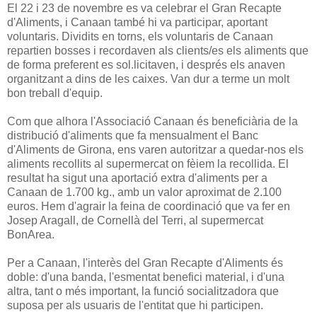
El 22 i 23 de novembre es va celebrar el Gran Recapte
d'Aliments, i Canaan també hi va participar, aportant
voluntaris. Dividits en torns, els voluntaris de Canaan
repartien bosses i recordaven als clients/es els aliments que
de forma preferent es sol.licitaven, i després els anaven
organitzant a dins de les caixes. Van dur a terme un molt
bon treball d'equip.
Com que alhora l'Associació Canaan és beneficiària de la
distribució d'aliments que fa mensualment el Banc
d'Aliments de Girona, ens varen autoritzar a quedar-nos els
aliments recollits al supermercat on fèiem la recollida. El
resultat ha sigut una aportació extra d'aliments per a
Canaan de 1.700 kg., amb un valor aproximat de 2.100
euros. Hem d'agrair la feina de coordinació que va fer en
Josep Aragall, de Cornellà del Terri, al supermercat
BonArea.
Per a Canaan, l'interès del Gran Recapte d'Aliments és
doble: d'una banda, l'esmentat benefici material, i d'una
altra, tant o més important, la funció socialitzadora que
suposa per als usuaris de l'entitat que hi participen.