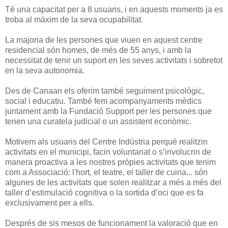
Té una capacitat per a 8 usuaris, i en aquests moments ja es
troba al màxim de la seva ocupabilitat.
La majoria de les persones que viuen en aquest centre
residencial són homes, de més de 55 anys, i amb la
necessitat de tenir un suport en les seves activitats i sobretot
en la seva autonomia.
Des de Canaan els oferim també seguiment psicològic,
social i educatiu. També fem acompanyaments mèdics
juntament amb la Fundació Support per les persones que
tenen una curatela judicial o un assistent econòmic.
Motivem als usuaris del Centre Indústria perquè realitzin
activitats en el municipi, facin voluntariat o s’involucrin de
manera proactiva a les nostres pròpies activitats que tenim
com a Associació: l'hort, el teatre, el taller de cuina... són
algunes de les activitats que solen realitzar a més a més del
taller d’estimulació cognitiva o la sortida d’oci que es fa
exclusivament per a ells.
Després de sis mesos de funcionament la valoració que en