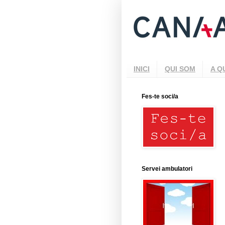
INICI
QUI SOM
A Q
Fes-te soci/a
Servei ambulatori