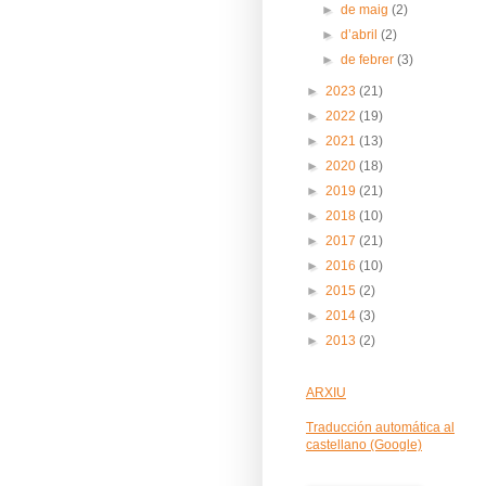
►
de maig
(2)
►
d’abril
(2)
►
de febrer
(3)
►
2023
(21)
►
2022
(19)
►
2021
(13)
►
2020
(18)
►
2019
(21)
►
2018
(10)
►
2017
(21)
►
2016
(10)
►
2015
(2)
►
2014
(3)
►
2013
(2)
ARXIU
Traducción automática al
castellano (Google)