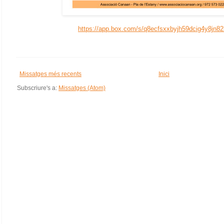
https://app.box.com/s/q8ecfsxxbyjh59dcig4y8jn8
Missatges més recents
Inici
Subscriure's a:
Missatges (Atom)