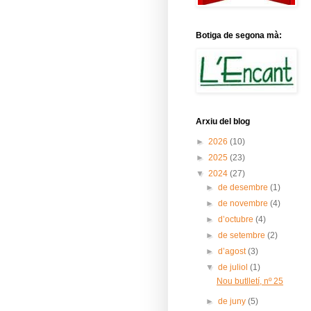
Botiga de segona mà:
Arxiu del blog
►
2026
(10)
►
2025
(23)
▼
2024
(27)
►
de desembre
(1)
►
de novembre
(4)
►
d’octubre
(4)
►
de setembre
(2)
►
d’agost
(3)
▼
de juliol
(1)
Nou butlletí, nº 25
►
de juny
(5)