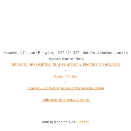
Associació Canaan (Banyoles) - 972 573 022 - info@associaciocanaan.org
Declarada d'utilitat pública
RENDICIÓ DE COMPTES, TRANSPARÈNCIA, PROTECCIÓ DE DADES
-
Galetes / Cookies
-
L'Encant - Botiga de segona mà de l'Associació Canaan
-
Participació en projectes de l'entitat
Amb la tecnologia de
Blogger
.