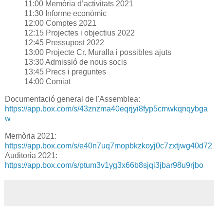
11:00 Memòria d’activitats 2021
11:30 Informe econòmic
12:00 Comptes 2021
12:15 Projectes i objectius 2022
12:45 Pressupost 2022
13:00 Projecte Cr. Muralla i possibles ajuts
13:30 Admissió de nous socis
13:45 Precs i preguntes
14:00 Comiat
Documentació general de l'Assemblea:
https://app.box.com/s/43znzma40eqrjyi8fyp5cmwkqnqybga
w
Memòria 2021:
https://app.box.com/s/e40n7uq7mopbkzkoyj0c7zxtjwg40d72
Auditoria 2021:
https://app.box.com/s/ptum3v1yg3x66b8sjqi3jbar98u9rjbo