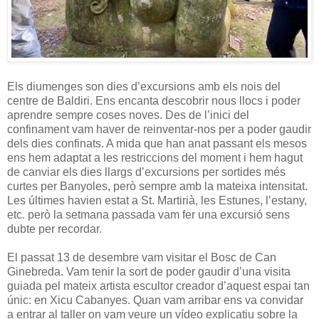
Els diumenges son dies d’excursions amb els nois del
centre de Baldiri. Ens encanta descobrir nous llocs i poder
aprendre sempre coses noves. Des de l’inici del
confinament vam haver de reinventar-nos per a poder gaudir
dels dies confinats. A mida que han anat passant els mesos
ens hem adaptat a les restriccions del moment i hem hagut
de canviar els dies llargs d’excursions per sortides més
curtes per Banyoles, però sempre amb la mateixa intensitat.
Les últimes havien estat a St. Martirià, les Estunes, l’estany,
etc. però la setmana passada vam fer una excursió sens
dubte per recordar.
El passat 13 de desembre vam visitar el Bosc de Can
Ginebreda. Vam tenir la sort de poder gaudir d’una visita
guiada pel mateix artista escultor creador d’aquest espai tan
únic: en Xicu Cabanyes. Quan vam arribar ens va convidar
a entrar al taller on vam veure un vídeo explicatiu sobre la