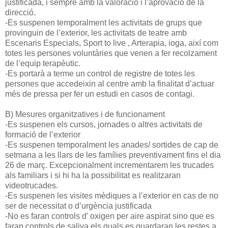
justificada, i sempre amb la valoració i l’aprovació de la
direcció.
-Es suspenen temporalment les activitats de grups que
provinguin de l’exterior, les activitats de teatre amb
Escenaris Especials, Sport to live , Arterapia, ioga, així com
totes les persones voluntàries que venen a fer recolzament
de l’equip terapèutic.
-Es portarà a terme un control de registre de totes les
persones que accedeixin al centre amb la finalitat d’actuar
més de pressa per fer un estudi en casos de contagi.
B) Mesures organitzatives i de funcionament
-Es suspenen els cursos, jornades o altres activitats de
formació de l’exterior
-Es suspenen temporalment les anades/ sortides de cap de
setmana a les llars de les famílies preventivament fins el dia
26 de març. Excepcionalment incrementarem les trucades
als familiars i si hi ha la possibilitat es realitzaran
videotrucades.
-Es suspenen les visites mèdiques a l’exterior en cas de no
ser de necessitat o d’urgència justificada
-No es faran controls d’ oxigen per aire aspirat sino que es
faran controls de saliva els quals es guardaran les restes a