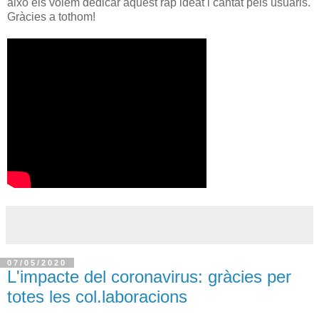
això els volem dedicar aquest rap ideat i cantat pels usuaris.
Gràcies a tothom!
07/05/2020
L'impacte del coronavirus: gràcies per
totes les col.laboracions