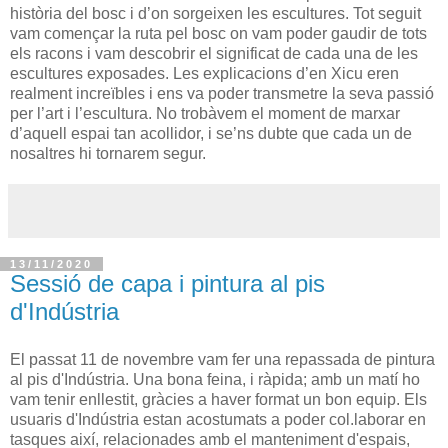
història del bosc i d’on sorgeixen les escultures. Tot seguit
vam començar la ruta pel bosc on vam poder gaudir de tots
els racons i vam descobrir el significat de cada una de les
escultures exposades. Les explicacions d’en Xicu eren
realment increïbles i ens va poder transmetre la seva passió
per l’art i l’escultura. No trobàvem el moment de marxar
d’aquell espai tan acollidor, i se’ns dubte que cada un de
nosaltres hi tornarem segur.
13/11/2020
Sessió de capa i pintura al pis
d'Indústria
El passat 11 de novembre vam fer una repassada de pintura
al pis d'Indústria. Una bona feina, i ràpida; amb un matí ho
vam tenir enllestit, gràcies a haver format un bon equip. Els
usuaris d'Indústria estan acostumats a poder col.laborar en
tasques així, relacionades amb el manteniment d'espais,