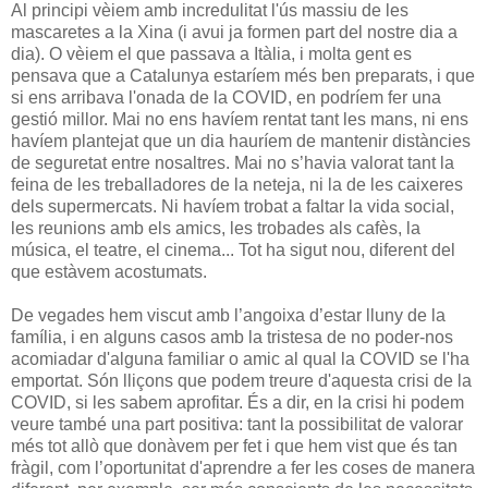
Al principi vèiem amb incredulitat l'ús massiu de les
mascaretes a la Xina (i avui ja formen part del nostre dia a
dia). O vèiem el que passava a Itàlia, i molta gent es
pensava que a Catalunya estaríem més ben preparats, i que
si ens arribava l'onada de la COVID, en podríem fer una
gestió millor. Mai no ens havíem rentat tant les mans, ni ens
havíem plantejat que un dia hauríem de mantenir distàncies
de seguretat entre nosaltres. Mai no s’havia valorat tant la
feina de les treballadores de la neteja, ni la de les caixeres
dels supermercats. Ni havíem trobat a faltar la vida social,
les reunions amb els amics, les trobades als cafès, la
música, el teatre, el cinema... Tot ha sigut nou, diferent del
que estàvem acostumats.
De vegades hem viscut amb l’angoixa d’estar lluny de la
família, i en alguns casos amb la tristesa de no poder-nos
acomiadar d'alguna familiar o amic al qual la COVID se l'ha
emportat. Són lliçons que podem treure d'aquesta crisi de la
COVID, si les sabem aprofitar. És a dir, en la crisi hi podem
veure també una part positiva: tant la possibilitat de valorar
més tot allò que donàvem per fet i que hem vist que és tan
fràgil, com l’oportunitat d'aprendre a fer les coses de manera