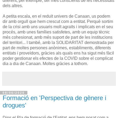
diferent, per exemple, ser més conscients de les necessitats
dels altres.
A petita escala, en el reduït univers de Canaan, us podem
dir amb orgull que hem crescut com a entitat. Perquè sortim
de la crisi amb uns usuaris molt agraïts i implicats en el seu
procés, amb unes famílies satisfetes, amb un equip tècnic
més cohesionat, amb més suport de part de les institucions
del territori... I també, amb la SOLIDARITAT demostrada per
part de moltes persones anònimes, establiments, diferents
entitats i proveïdors, gràcies als quals ens ha sigut més fàcil
poder gestionar els efectes de la COVID sobre el complicat
dia a dia de Canaan. Moltes gràcies a tothom.
08/06/2020
Formació en 'Perspectiva de gènere i
drogues'
Dins el Pla de formació de l'Entitat, ens hem posat com a