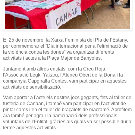
El 25 de novembre, la Xarxa Feminista del Pla de l’Estany,
per commemorar el “Dia internacional per a l’eliminació de
la violència contra les dones” va organitzar diferents
activitats i actes a la Plaça Major de Banyoles.
Juntament amb altres entitats, com la Creu Roja,
l'Associació Legki Yakaru, l'Ateneu Obert de la Dona i la
companyia Capgiralla Contes, vam participar en aquestes
activitats de sensibilització.
Vam aportar a l'acte els nostres jocs gegants, fets al taller de
fusteria de Canaan, i també vam participar en l'activitat de
pintar cares i en el taller de braçalets de macramé. Aprofitem
ara també per agrair la participació dels professionals i
voluntaris de l'Entitat, gràcies als quals va ser possible dur a
terme aquestes activitats.