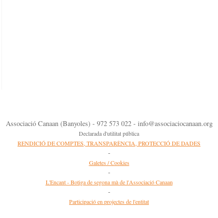
Associació Canaan (Banyoles) - 972 573 022 - info@associaciocanaan.org
Declarada d'utilitat pública
RENDICIÓ DE COMPTES, TRANSPARÈNCIA, PROTECCIÓ DE DADES
-
Galetes / Cookies
-
L'Encant - Botiga de segona mà de l'Associació Canaan
-
Participació en projectes de l'entitat