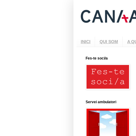
INICI
QUI SOM
A Q
Fes-te soci/a
Servei ambulatori