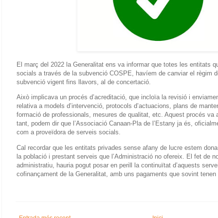
El març del 2022 la Generalitat ens va informar que totes les entitats
socials a través de la subvenció COSPE, havíem de canviar el règim d
subvenció vigent fins llavors, al de concertació.
Això implicava un procés d’acreditació, que incloïa la revisió i envia
relativa a models d’intervenció, protocols d’actuacions, plans de mante
formació de professionals, mesures de qualitat, etc. Aquest procés va
tant, podem dir que l’Associació Canaan-Pla de l’Estany ja és, oficialme
com a proveïdora de serveis socials.
Cal recordar que les entitats privades sense afany de lucre estem dona
la població i prestant serveis que l’Administració no ofereix. El fet de 
administratiu, hauria pogut posar en perill la continuïtat d’aquests serv
cofinançament de la Generalitat, amb uns pagaments que sovint tenen re
Entrada més recent
Inici