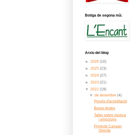
Botiga de segona mà:
Arxiu del blog
►
2026
(10)
►
2025
(23)
►
2024
(27)
►
2023
(21)
▼
2022
(19)
▼
de desembre
(4)
Procés d'acreditació
Bones festes
Taller sobre música
i emocions
Projecte Canaan
Orienta