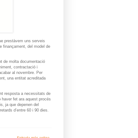
 que prestàvem uns serveis
e finançament, del model de
ment de molta documentació
niment, contractació i
 acabar al novembre. Per
nt, una entitat acreditada
nt resposta a necessitats de
no haver fet ara aquest procés
eis, ja que depenen del
tards d’entre 60 i 90 dies.
Entrada més antiga