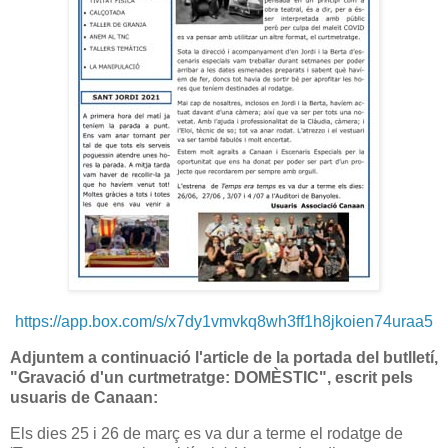
https://app.box.com/s/x7dy1vmvkq8wh3ff1h8jkoien74uraa5
Adjuntem a continuació l'article de la portada del butlletí,
"Gravació d'un curtmetratge: DOMÈSTIC", escrit pels
usuaris de Canaan:
Els dies 25 i 26 de març es va dur a terme el rodatge de