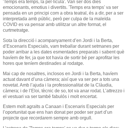
'Temps era temps, la pel·lícula'. Van ser dos dies
emocionants, emotius i divertits. 'Temps era temps' va ser
pensada en un principi com a obra teatral, és a dir, per a ser
interpretada amb públic, però per culpa de la maleïda
COVID es va pensar amb utilitzar un altre format, el
curtmetratge.
Sota la direcció i acompanyament d’en Jordi i la Berta,
d’Escenaris Especials, vam treballar durant setmanes per
poder arribar a les dates esmentades preparats i sabent què
havíem de fer, ja que tot havia de sortir bé per aprofitar les
hores que teníem destinades al rodatge.
Mai cap de nosaltres, inclosos en Jordi i la Berta, havíem
actuat davant d’una càmera; així que va ser per a tots una
novetat. Amb l’ajuda i la professionalitat de la Clàudia,
càmera; i de l’Eloi, tècnic de so, tot va anar rodat. L’attrezzo i
el vestuari va ser també fabulós i molt encertat.
Estem molt agraïts a Canaan i Escenaris Especials per
l’oportunitat que ens han donat per poder ser part d’un
projecte que recordarem sempre amb orgull.