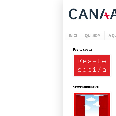
INICI
QUI SOM
A Q
Fes-te soci/a
Servei ambulatori