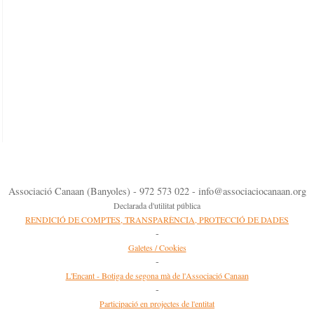
Associació Canaan (Banyoles) - 972 573 022 - info@associaciocanaan.org
Declarada d'utilitat pública
RENDICIÓ DE COMPTES, TRANSPARÈNCIA, PROTECCIÓ DE DADES
-
Galetes / Cookies
-
L'Encant - Botiga de segona mà de l'Associació Canaan
-
Participació en projectes de l'entitat