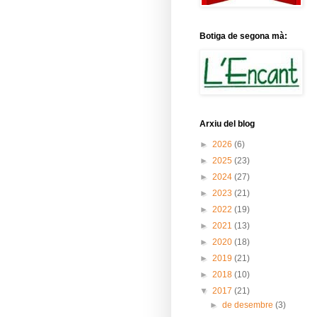
Botiga de segona mà:
Arxiu del blog
►
2026
(6)
►
2025
(23)
►
2024
(27)
►
2023
(21)
►
2022
(19)
►
2021
(13)
►
2020
(18)
►
2019
(21)
►
2018
(10)
▼
2017
(21)
►
de desembre
(3)