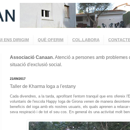
UI ENS DIRIGIM
QUÈ OFERIM
COL.LABORA
CONTACT
Associació Canaan.
Atenció a persones amb problemes d
situació d'exclusió social.
21/09/2017
Taller de Kharma Ioga a l'estany
Cada divendres, a la tarda, aprofitant l'entorn tranquil que ens ofereix 
voluntaris de l'escola Happy Ioga de Girona venen de manera desintere
beneficis del ioga amb els nostres usuaris, els quals aprenen a relaxar-
seva respiració i de tot el seu cos. En general és una activitat molt be