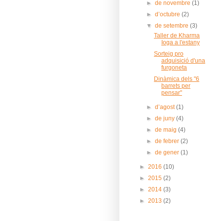
►
de novembre
(1)
►
d’octubre
(2)
▼
de setembre
(3)
Taller de Kharma
Ioga a l'estany
Sorteig pro
adquisició d'una
furgoneta
Dinàmica dels "6
barrets per
pensar"
►
d’agost
(1)
►
de juny
(4)
►
de maig
(4)
►
de febrer
(2)
►
de gener
(1)
►
2016
(10)
►
2015
(2)
►
2014
(3)
►
2013
(2)