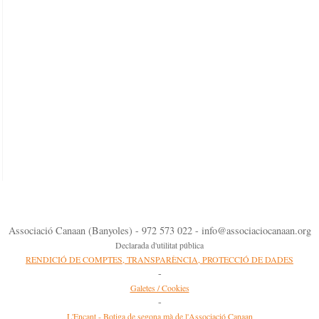
Associació Canaan (Banyoles) - 972 573 022 - info@associaciocanaan.org
Declarada d'utilitat pública
RENDICIÓ DE COMPTES, TRANSPARÈNCIA, PROTECCIÓ DE DADES
-
Galetes / Cookies
-
L'Encant - Botiga de segona mà de l'Associació Canaan