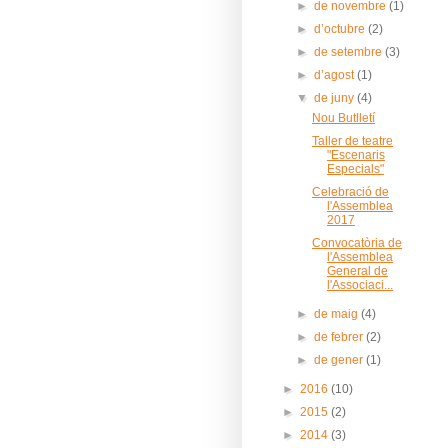
►
de novembre
(1)
►
d’octubre
(2)
►
de setembre
(3)
►
d’agost
(1)
▼
de juny
(4)
Nou Butlletí
Taller de teatre
"Escenaris
Especials"
Celebració de
l'Assemblea
2017
Convocatòria de
l'Assemblea
General de
l'Associaci...
►
de maig
(4)
►
de febrer
(2)
►
de gener
(1)
►
2016
(10)
►
2015
(2)
►
2014
(3)