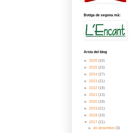
Botiga de segona mà:
Arxiu del blog
►
2026
(10)
►
2025
(23)
►
2024
(27)
►
2023
(21)
►
2022
(19)
►
2021
(13)
►
2020
(18)
►
2019
(21)
►
2018
(10)
▼
2017
(21)
►
de desembre
(3)