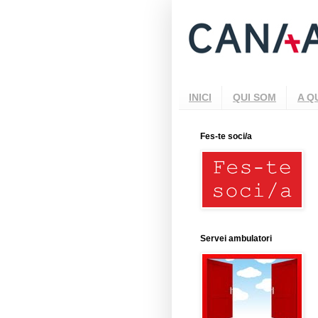
INICI
QUI SOM
A Q
Fes-te soci/a
Servei ambulatori